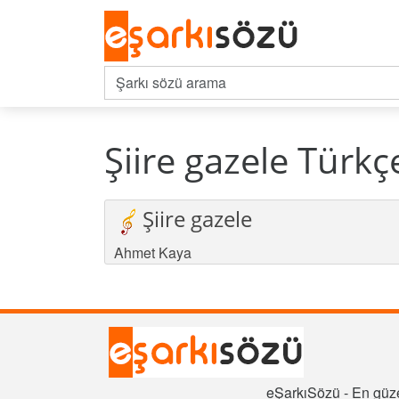
Şiire gazele Türkç
Şiire gazele
Ahmet Kaya
eŞarkıSözü - En güze