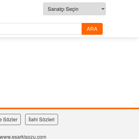
e Sözler
İlahi Sözleri
si www.esarkisozu.com