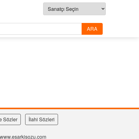
e Sözler
İlahi Sözleri
si www.esarkisozu.com