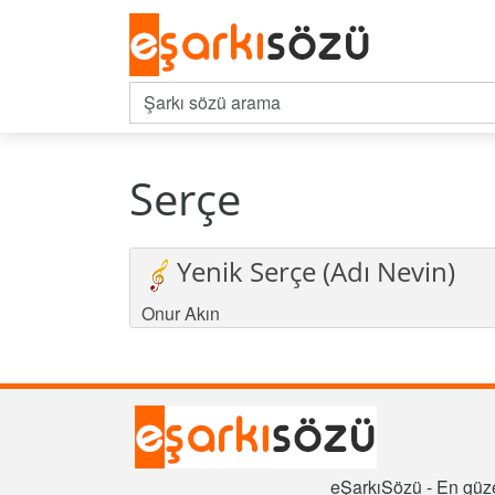
Serçe
Yenik Serçe (Adı Nevin)
Onur Akın
eŞarkıSözü - En güze