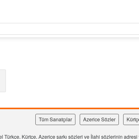
Tüm Sanatçılar
Azerice Sözler
Kürtç
l Türkçe, Kürtçe, Azerice şarkı sözleri ve İlahi sözlerinin adre