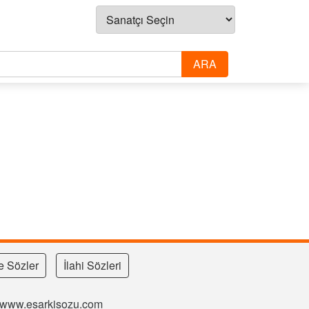
e Sözler
İlahi Sözleri
si www.esarkisozu.com