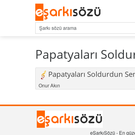
Papatyaları Soldu
Papatyaları Soldurdun Se
Onur Akın
eŞarkıSözü - En güze