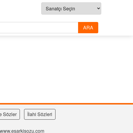
e Sözler
İlahi Sözleri
si www.esarkisozu.com