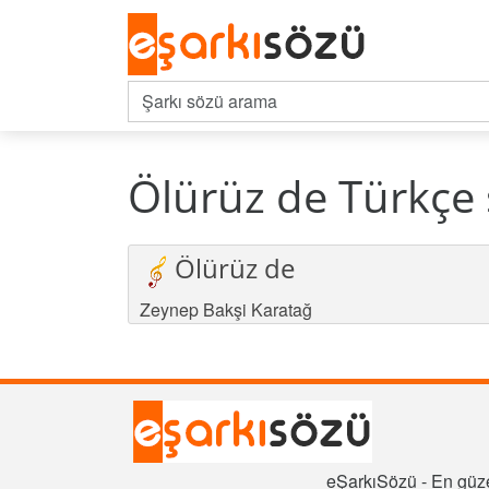
Ölürüz de Türkçe 
Ölürüz de
Zeynep Bakşi Karatağ
eŞarkıSözü - En güze