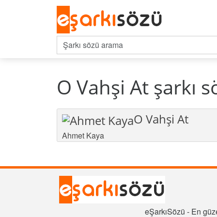
O Vahşi At şarkı s
O Vahşi At
Ahmet Kaya
eŞarkıSözü - En güze