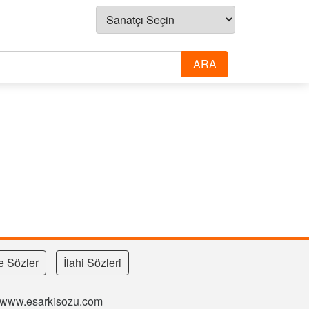
e Sözler
İlahi Sözleri
si www.esarkisozu.com