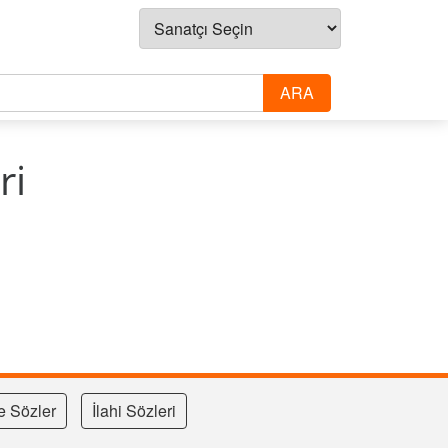
ri
e Sözler
İlahi Sözleri