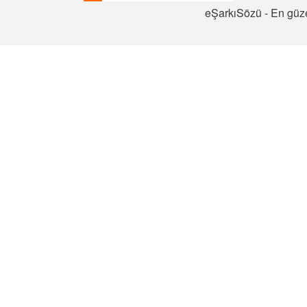
eŞarkıSözü - En güze