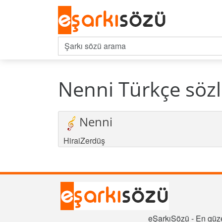
Nenni Türkçe sözl
Nenni
HiraiZerdüş
eŞarkıSözü - En güze