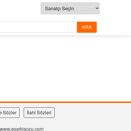
e Sözler
İlahi Sözleri
si www.esarkisozu.com