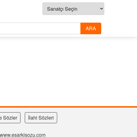
e Sözler
İlahi Sözleri
si www.esarkisozu.com