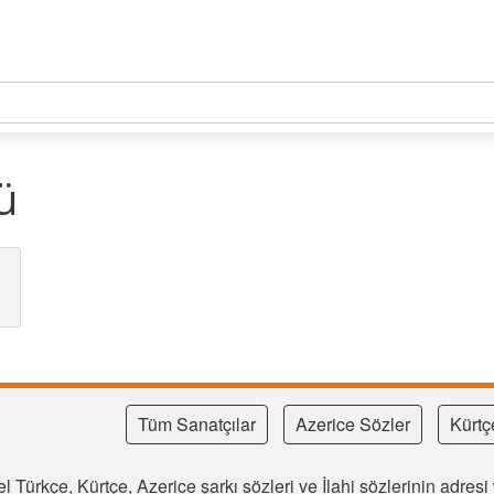
ü
Tüm Sanatçılar
Azerice Sözler
Kürtç
l Türkçe, Kürtçe, Azerice şarkı sözleri ve İlahi sözlerinin adre