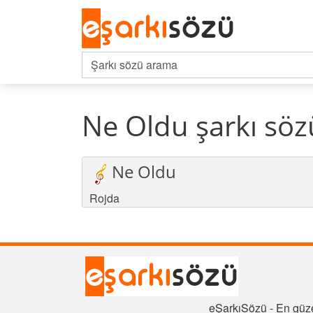
Ne Oldu şarkı söz
Ne Oldu
Rojda
eŞarkıSözü - En güze