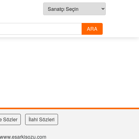
e Sözler
İlahi Sözleri
si www.esarkisozu.com