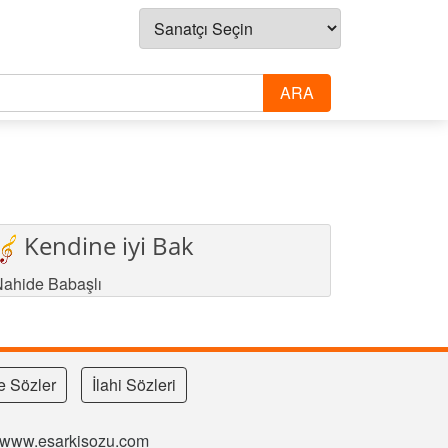
Kendine iyi Bak
ahide Babaşlı
e Sözler
İlahi Sözleri
si www.esarkisozu.com