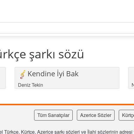
ürkçe şarkı sözü
Kendine İyi Bak
Deniz Tekin
N
Tüm Sanatçılar
Azerice Sözler
Kürtç
l Türkçe, Kürtçe, Azerice şarkı sözleri ve İlahi sözlerinin adre