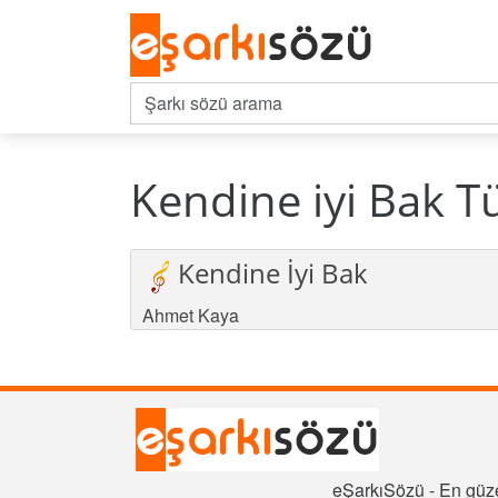
Kendine iyi Bak T
Kendine İyi Bak
Ahmet Kaya
eŞarkıSözü - En güze