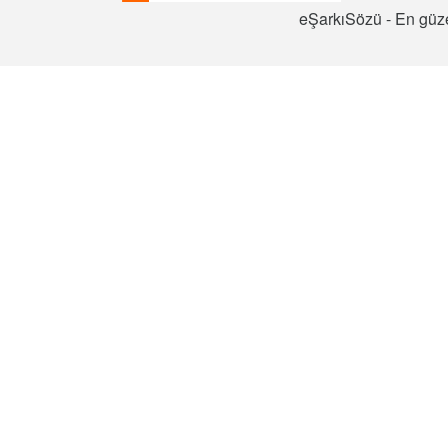
eŞarkıSözü - En güze