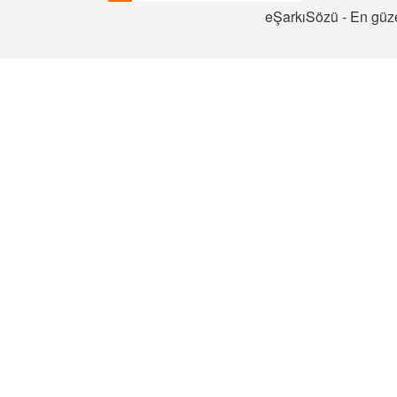
eŞarkıSözü - En güze