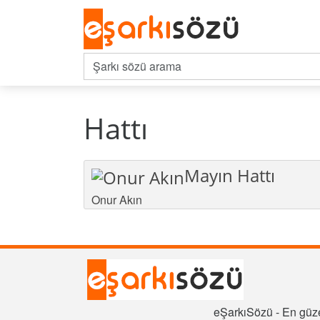
Hattı
Mayın Hattı
Onur Akın
eŞarkıSözü - En güze