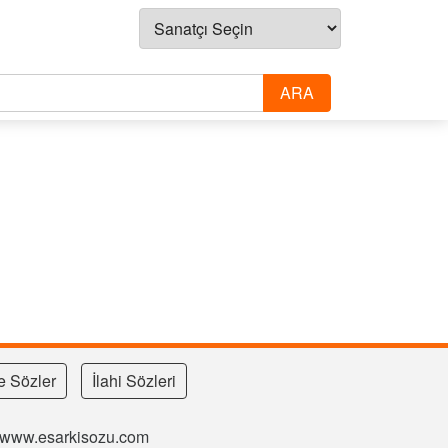
e Sözler
İlahi Sözleri
si www.esarkisozu.com