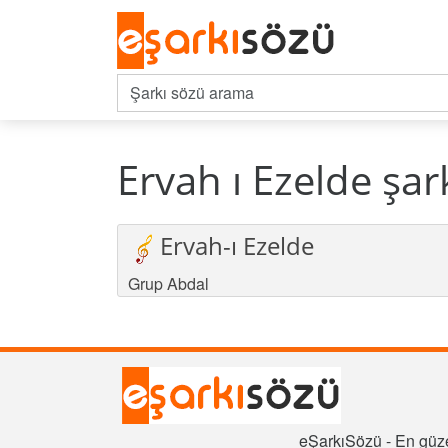
Ervah ı Ezelde şark
Ervah-ı Ezelde
Grup Abdal
eŞarkıSözü - En güze