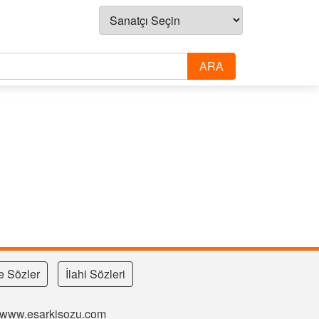
e Sözler
İlahi Sözleri
si www.esarkisozu.com