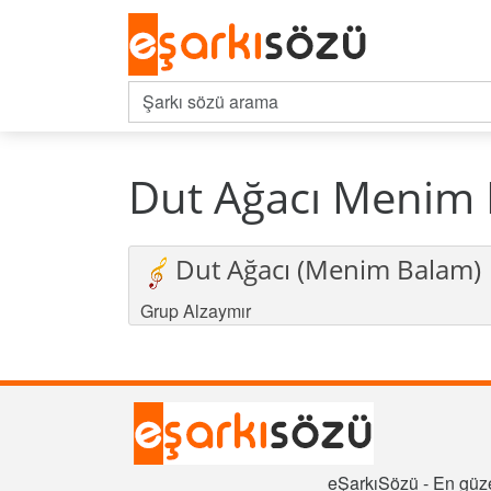
Dut Ağacı Menim 
Dut Ağacı (Menim Balam)
Grup Alzaymır
eŞarkıSözü - En güze