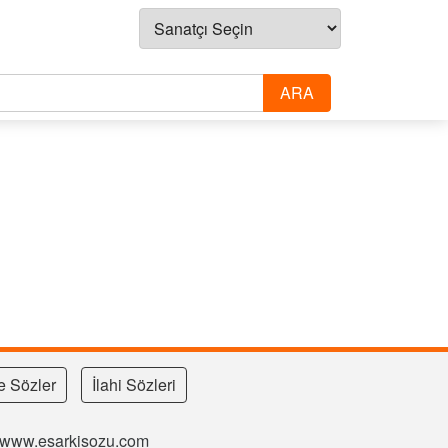
e Sözler
İlahi Sözleri
si www.esarkisozu.com