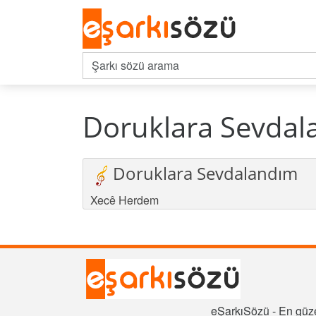
Doruklara Sevdal
Doruklara Sevdalandım
Xecê Herdem
eŞarkıSözü - En güze