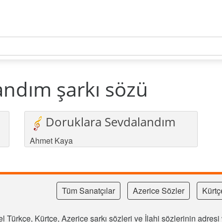
andım şarkı sözü
Doruklara Sevdalandım
Ahmet Kaya
Tüm Sanatçılar
Azerice Sözler
Kürtç
l Türkçe, Kürtçe, Azerice şarkı sözleri ve İlahi sözlerinin adre