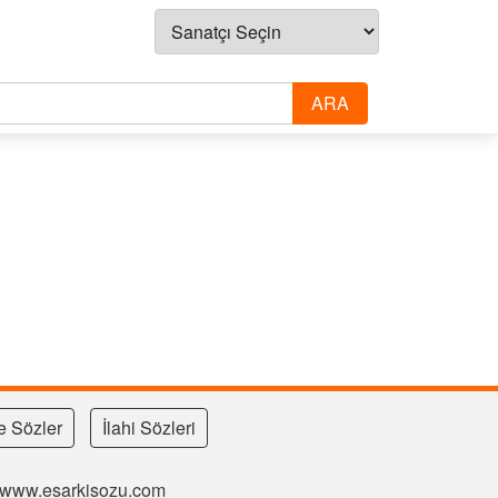
e Sözler
İlahi Sözleri
si www.esarkisozu.com