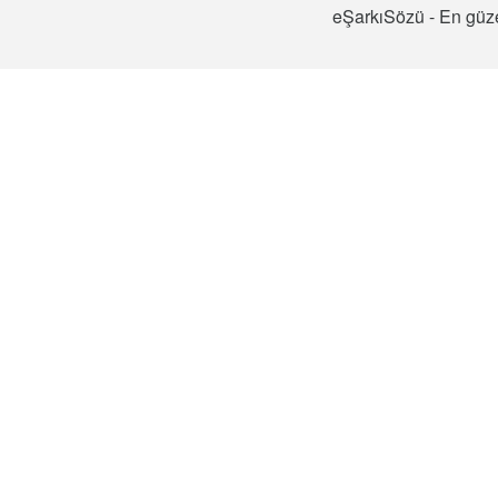
eŞarkıSözü - En güze