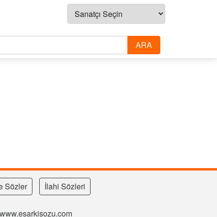
e Sözler
İlahi Sözleri
si www.esarkisozu.com