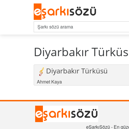
Diyarbakır Türküs
Diyarbakır Türküsü
Ahmet Kaya
eŞarkıSözü - En güze