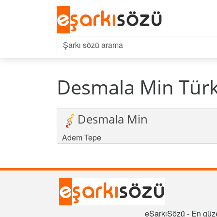
Desmala Min Türk
Desmala Min
Adem Tepe
eŞarkıSözü - En güze