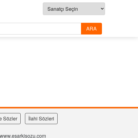
e Sözler
İlahi Sözleri
si www.esarkisozu.com