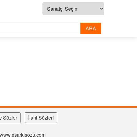
e Sözler
İlahi Sözleri
si www.esarkisozu.com