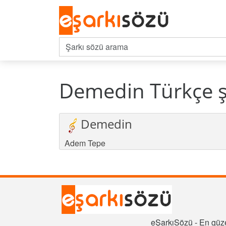
Demedin Türkçe ş
Demedin
Adem Tepe
eŞarkıSözü - En güze