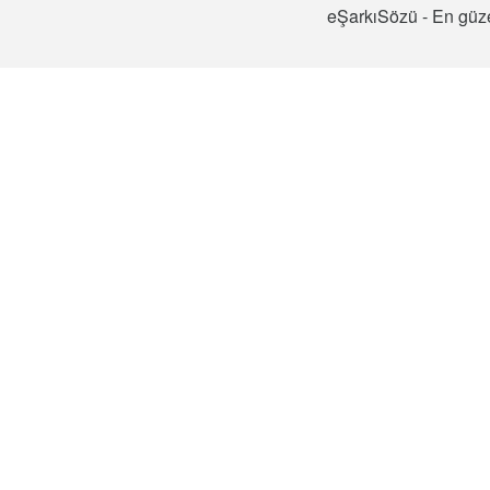
eŞarkıSözü - En güze