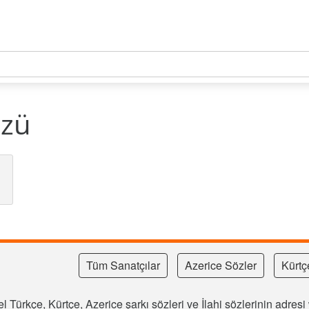
özü
Tüm Sanatçılar
Azerice Sözler
Kürtç
l Türkçe, Kürtçe, Azerice şarkı sözleri ve İlahi sözlerinin adre