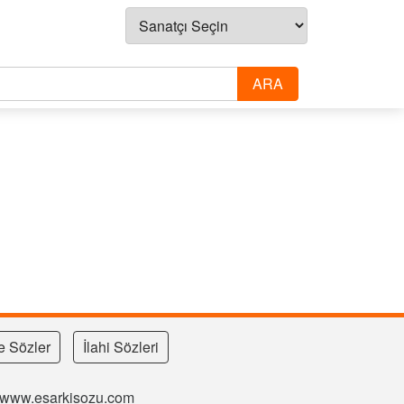
e Sözler
İlahi Sözleri
si www.esarkisozu.com