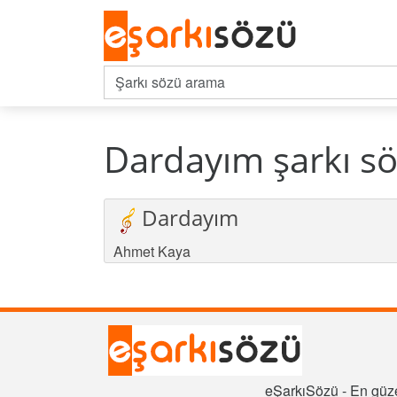
Dardayım şarkı s
Dardayım
Ahmet Kaya
eŞarkıSözü - En güze