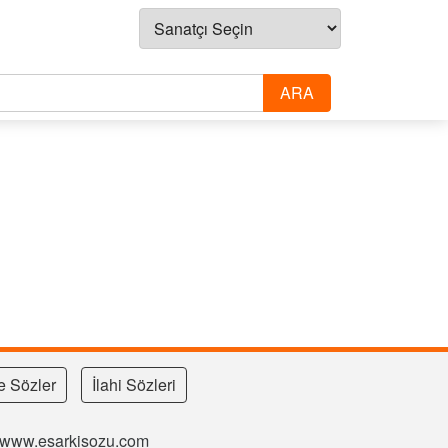
e Sözler
İlahi Sözleri
si www.esarkisozu.com