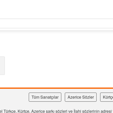
Tüm Sanatçılar
Azerice Sözler
Kürtç
l Türkçe, Kürtçe, Azerice şarkı sözleri ve İlahi sözlerinin adre