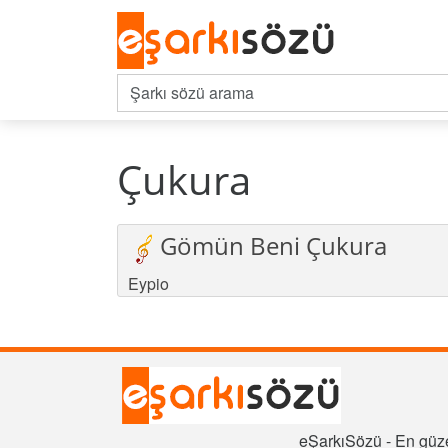
Çukura
Gömün Beni Çukura
Eypio
eŞarkıSözü - En güze