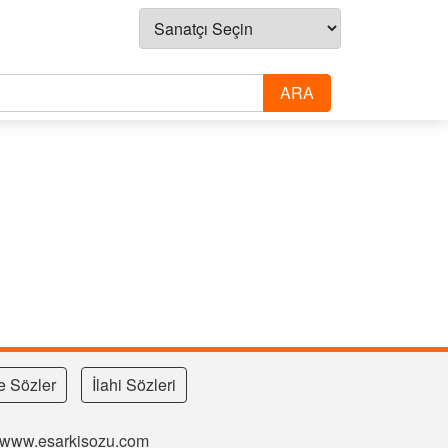
e Sözler
İlahi Sözleri
si www.esarkisozu.com