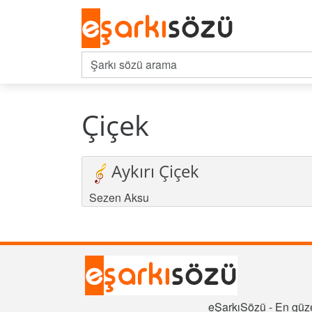
Çiçek
Aykırı Çiçek
Sezen Aksu
eŞarkıSözü - En güze