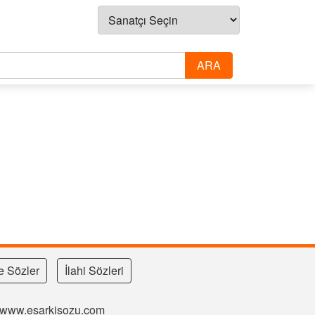
e Sözler
İlahi Sözleri
si www.esarkisozu.com