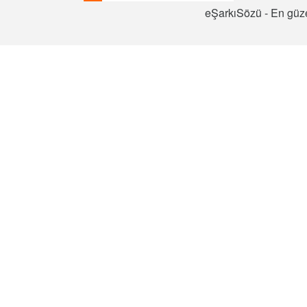
eŞarkıSözü - En güze