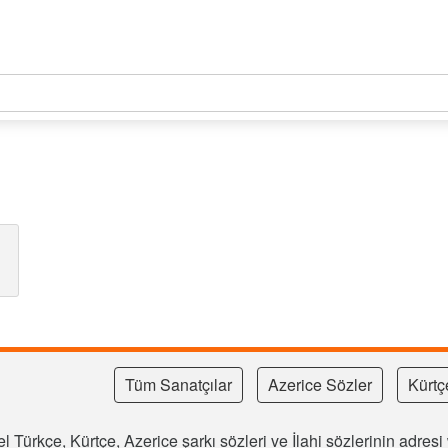
Tüm Sanatçılar
Azerice Sözler
Kürtç
l Türkçe, Kürtçe, Azerice şarkı sözleri ve İlahi sözlerinin adre