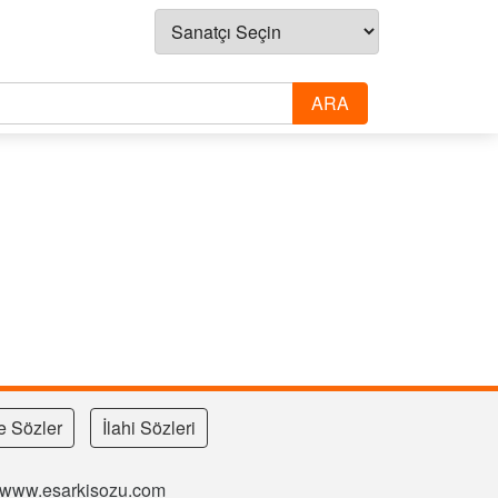
e Sözler
İlahi Sözleri
si www.esarkisozu.com