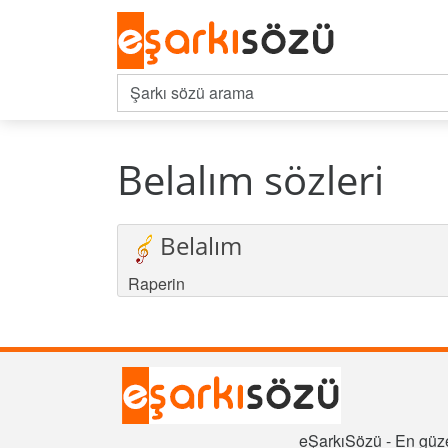
Belalım sözleri
Belalım
Raperin
eŞarkıSözü - En güze