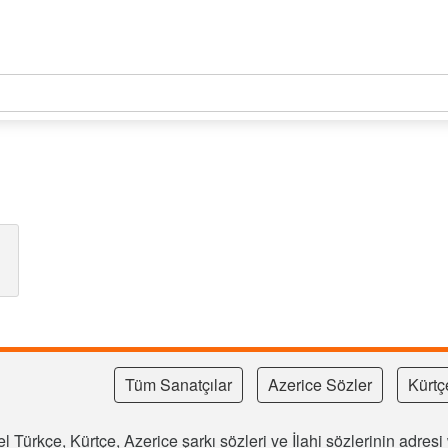
Tüm Sanatçılar
Azerice Sözler
Kürtç
l Türkçe, Kürtçe, Azerice şarkı sözleri ve İlahi sözlerinin adre