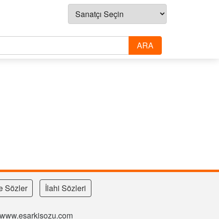
e Sözler
İlahi Sözleri
si www.esarkisozu.com