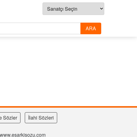
e Sözler
İlahi Sözleri
si www.esarkisozu.com