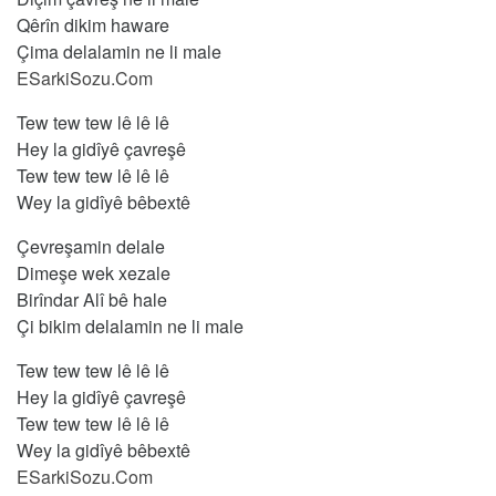
Qêrîn dikim haware
Çima delalamin ne li male
ESarkiSozu.Com
Tew tew tew lê lê lê
Hey la gidîyê çavreşê
Tew tew tew lê lê lê
Wey la gidîyê bêbextê
Çevreşamin delale
Dimeşe wek xezale
Birîndar Alî bê hale
Çi bikim delalamin ne li male
Tew tew tew lê lê lê
Hey la gidîyê çavreşê
Tew tew tew lê lê lê
Wey la gidîyê bêbextê
ESarkiSozu.Com