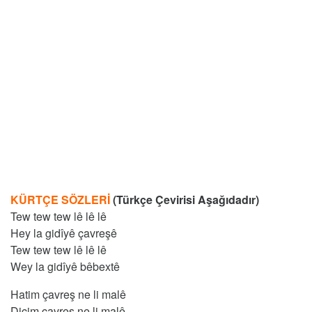
KÜRTÇE SÖZLERİ
(Türkçe Çevirisi Aşağıdadır)
Tew tew tew lê lê lê
Hey la gidîyê çavreşê
Tew tew tew lê lê lê
Wey la gidîyê bêbextê
Hatim çavreş ne li malê
Diçim çavreş ne li malê