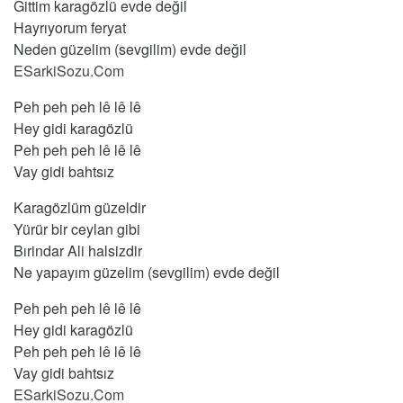
Gittim karagözlü evde değil
Hayrıyorum feryat
Neden güzelim (sevgilim) evde değil
ESarkiSozu.Com
Peh peh peh lê lê lê
Hey gidi karagözlü
Peh peh peh lê lê lê
Vay gidi bahtsız
Karagözlüm güzeldir
Yürür bir ceylan gibi
Bırindar Ali halsizdir
Ne yapayım güzelim (sevgilim) evde değil
Peh peh peh lê lê lê
Hey gidi karagözlü
Peh peh peh lê lê lê
Vay gidi bahtsız
ESarkiSozu.Com