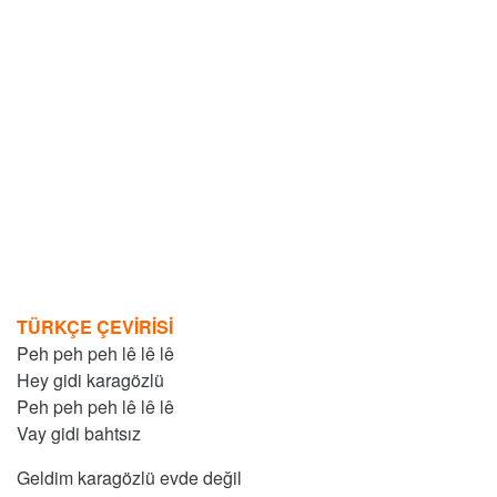
TÜRKÇE ÇEVİRİSİ
Peh peh peh lê lê lê
Hey gidi karagözlü
Peh peh peh lê lê lê
Vay gidi bahtsız
Geldim karagözlü evde değil