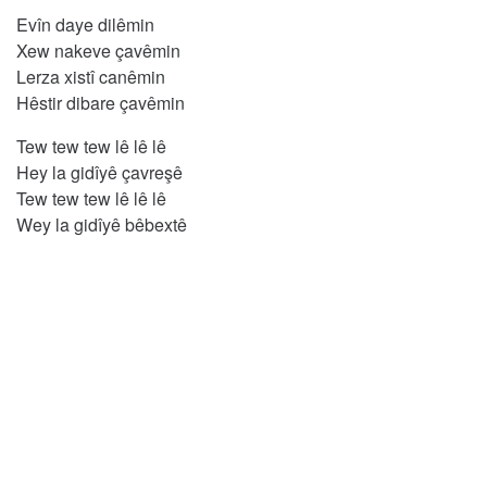
Evîn daye dilêmin
Xew nakeve çavêmin
Lerza xistî canêmin
Hêstir dibare çavêmin
Tew tew tew lê lê lê
Hey la gidîyê çavreşê
Tew tew tew lê lê lê
Wey la gidîyê bêbextê