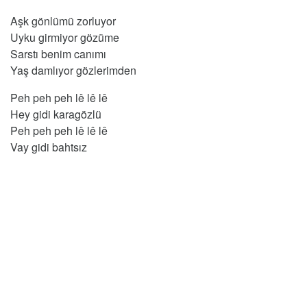
Aşk gönlümü zorluyor
Uyku girmiyor gözüme
Sarstı benim canımı
Yaş damlıyor gözlerimden
Peh peh peh lê lê lê
Hey gidi karagözlü
Peh peh peh lê lê lê
Vay gidi bahtsız