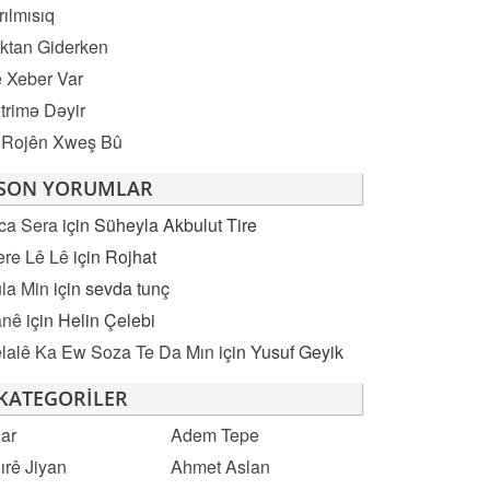
rılmısıq
ktan Giderken
 Xeber Var
trimə Dəyir
 Rojên Xweş Bû
SON YORUMLAR
ca Sera
için
Süheyla Akbulut Tire
re Lê Lê
için
Rojhat
la Min
için
sevda tunç
anê
için
Helin Çelebi
lalê Ka Ew Soza Te Da Mın
için
Yusuf Geyik
KATEGORILER
ar
Adem Tepe
ırê Jiyan
Ahmet Aslan