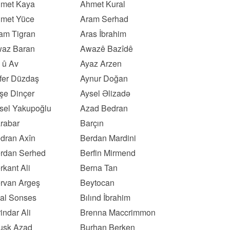
met Kaya
Ahmet Kural
met Yüce
Aram Serhad
am Tigran
Aras İbrahim
az Baran
Awazê Bazîdê
 û Av
Ayaz Arzen
fer Düzdaş
Aynur Doğan
şe Dinçer
Aysel Əlizadə
sel Yakupoğlu
Azad Bedran
rabar
Barçın
dran Axîn
Berdan Mardini
rdan Serhed
Berfin Mirmend
rkant Ali
Berna Tan
rvan Argeş
Beytocan
lal Sonses
Bılınd İbrahim
rindar Ali
Brenna Maccrimmon
usk Azad
Burhan Berken