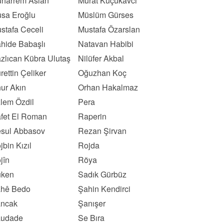
harrem Aslan
Murat Küçükavcı
sa Eroğlu
Müslüm Gürses
stafa Ceceli
Mustafa Özarslan
hide Babaşlı
Natavan Habibi
zlıcan Kübra Ulutaş
Nilüfer Akbal
rettin Çeliker
Oğuzhan Koç
ur Akın
Orhan Hakalmaz
lem Özdil
Pera
fet El Roman
Raperin
sul Abbasov
Rezan Şirvan
jbin Kızıl
Rojda
jîn
Röya
ken
Sadık Gürbüz
hê Bedo
Şahin Kendirci
ncak
Şanışer
udade
Se Bıra