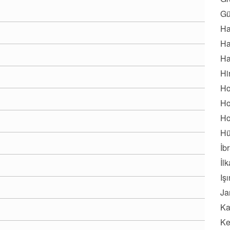
Gü
Ha
Ha
Ha
Hi
Ho
Ho
Ho
Hü
İb
İl
Iş
Ja
Ka
Ke