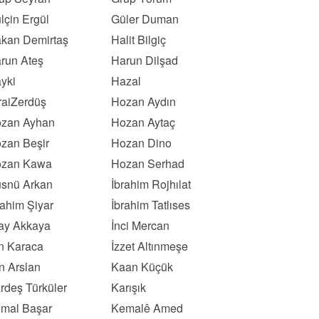
lçin Ergül
Güler Duman
kan Demirtaş
Halit Bilgiç
run Ateş
Harun Dilşad
yki
Hazal
raiZerdüş
Hozan Aydın
zan Ayhan
Hozan Aytaç
zan Beşir
Hozan Dino
zan Kawa
Hozan Serhad
snü Arkan
İbrahim Rojhılat
rahim Şiyar
İbrahim Tatlıses
kay Akkaya
İnci Mercan
ın Karaca
İzzet Altınmeşe
n Arslan
Kaan Küçük
rdeş Türküler
Karışık
mal Başar
Kemalê Amed