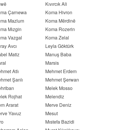
ewê
Kıvırcık Ali
ma Çarnewa
Koma Hivron
ma Mazlum
Koma Mêrdinê
ma Mızgin
Koma Rozerin
ma Vazgal
Koma Zelal
ray Avcı
Leyla Göktürk
bel Matiz
Manuş Baba
ral
Marsis
hmet Atlı
Mehmet Erdem
hmet Şanlı
Mehmet Şerwan
hriban
Melek Mosso
lek Rojhat
Melendiz
m Ararat
Merve Deniz
rve Yavuz
Mesut
ro
Mıstefa Bazidi