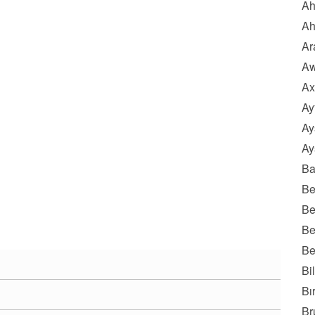
Ah
Ah
Ar
Aw
Ax
Ay
Ay
Ay
Ba
Be
Be
Be
Be
Bi
Bı
Br