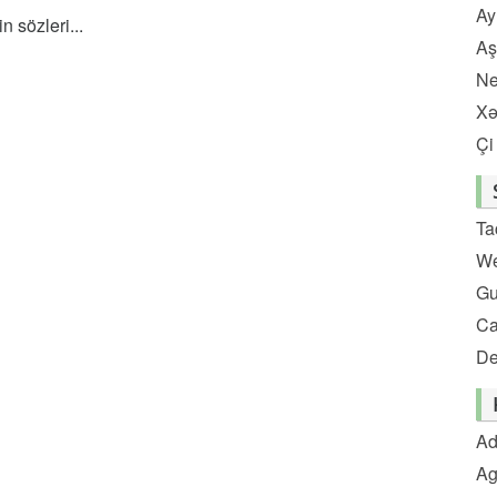
Ay
 sözleri...
Aş
Ne
Xə
Çi
Ta
We
Gu
C
De
Ad
Ag