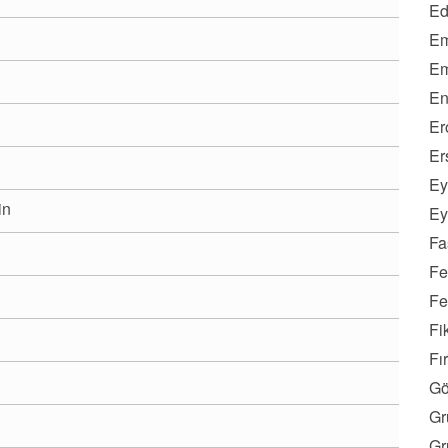
Ed
Em
Em
En
Er
Er
Ey
in
Ey
Fa
Fe
Fe
Fi
Fı
Gö
Gr
Gr