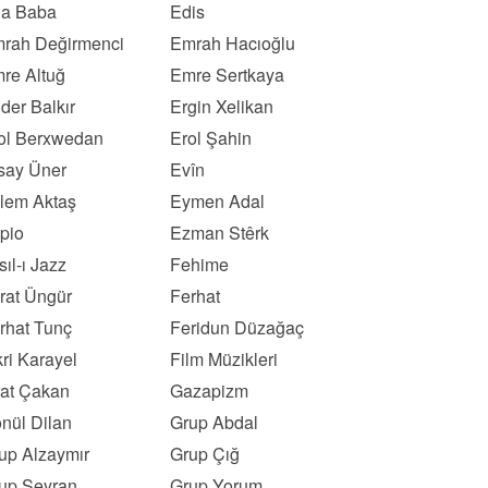
a Baba
Edis
rah Değirmenci
Emrah Hacıoğlu
re Altuğ
Emre Sertkaya
der Balkır
Ergin Xelikan
ol Berxwedan
Erol Şahin
say Üner
Evîn
lem Aktaş
Eymen Adal
pio
Ezman Stêrk
sıl-ı Jazz
Fehime
rat Üngür
Ferhat
rhat Tunç
Feridun Düzağaç
kri Karayel
Film Müzikleri
rat Çakan
Gazapizm
nül Dilan
Grup Abdal
up Alzaymır
Grup Çığ
up Seyran
Grup Yorum