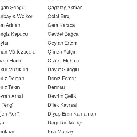
ğan Şengül
Çağatay Akman
nbay & Wolker
Celal Biroj
m Adrian
Cem Karaca
ngiz Kapucu
Cevdet Bağca
ylan
Ceylan Ertem
han Mürtezaoğlu
Çimen Yalçın
wan Haco
Cizreli Mehmet
kur Müzikleri
Davut Güloğlu
niz Deman
Deniz Esmer
niz Tekin
Derinsu
vran Arhat
Devrim Çelik
l Tengî
Dilek Kavraal
ljen Ronî
Diyap Eren Kahraman
yar
Doğukan Manço
rukhan
Ece Mumay