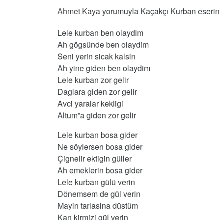
Ahmet Kaya
yorumuyla Kaçakçı Kurban eserinin
Lele kurban ben olaydim
Ah gögsünde ben olaydim
Seni yerin sicak kalsin
Ah yine giden ben olaydim
Lele kurban zor gelir
Daglara giden zor gelir
Avci yaralar kekligi
Altum”a giden zor gelir
Lele kurban bosa gider
Ne söylersen bosa gider
Çignelir ektigin güller
Ah emeklerin bosa gider
Lele kurban gülü verin
Dönemsem de gül verin
Mayin tarlasina düstüm
Kan kirmizi gül verin